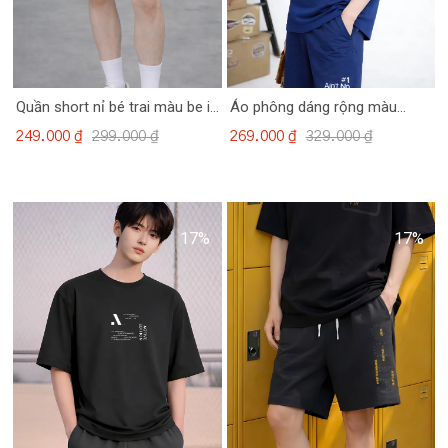
Quần short nỉ bé trai màu be in
Áo phông dáng rộng màu
chữ
coban phối trắng in chữ
249.000 ₫
299.000 ₫
269.000 ₫
329.000 ₫
17%
17%