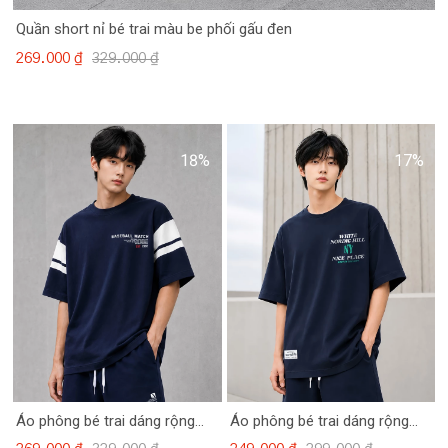
Quần short nỉ bé trai màu be phối gấu đen
269.000 ₫
329.000 ₫
18%
17%
Áo phông bé trai dáng rộng
Áo phông bé trai dáng rộng
màu xanh đen phối tay trắng
màu xanh đen in chữ