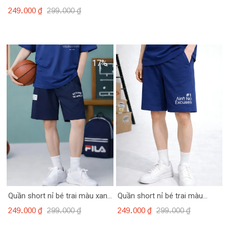
249.000 ₫
299.000 ₫
17%
17%
Quần short nỉ bé trai màu xanh
Quần short nỉ bé trai màu
đen in chữ BEYOND
coban in chữ trắng
249.000 ₫
299.000 ₫
249.000 ₫
299.000 ₫