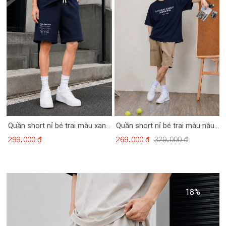
Quần short nỉ bé trai màu xanh
Quần short nỉ bé trai màu nâu
đen NY1624
túi hộp
299.000 ₫
269.000 ₫
329.000 ₫
18%