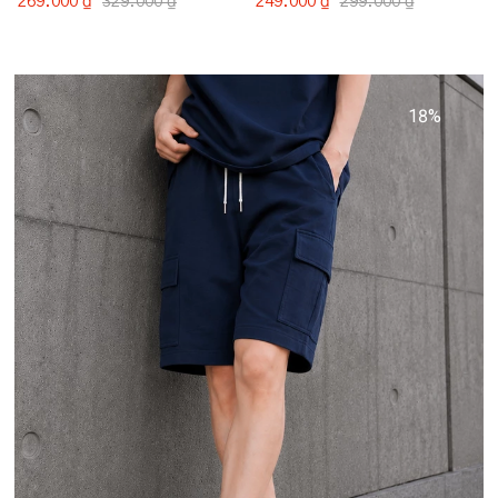
269.000 ₫
329.000 ₫
249.000 ₫
299.000 ₫
18%