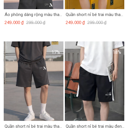
Áo phông dáng rộng màu than
Quần short nỉ bé trai màu than
chì in hình
ghi chì in chữ vàng
249.000 ₫
299.000 ₫
249.000 ₫
299.000 ₫
17%
18%
Quần short nỉ bé trai màu than
Quần short nỉ bé trai màu đen