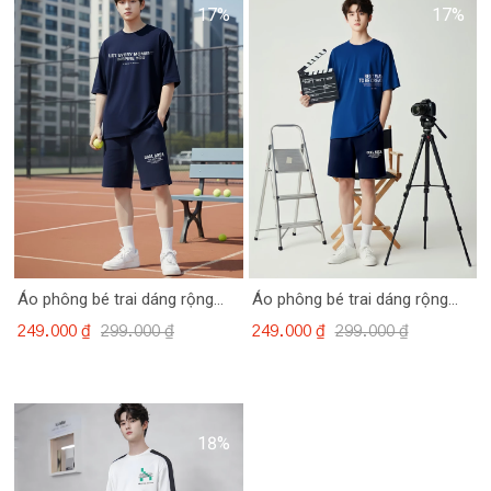
17%
17%
Áo phông bé trai dáng rộng
Áo phông bé trai dáng rộng
màu navy in hình
màu xanh coban in hình
249.000 ₫
299.000 ₫
249.000 ₫
299.000 ₫
18%