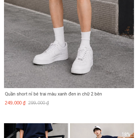
Quần short nỉ bé trai màu xanh đen in chữ 2 bên
249.000 ₫
299.000 ₫
18%