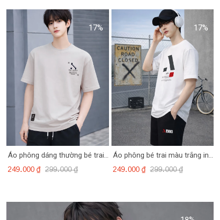
17%
17%
Áo phông dáng thường bé trai
Áo phông bé trai màu trắng in
màu be in chữ
EST 80
249.000 ₫
299.000 ₫
249.000 ₫
299.000 ₫
18%