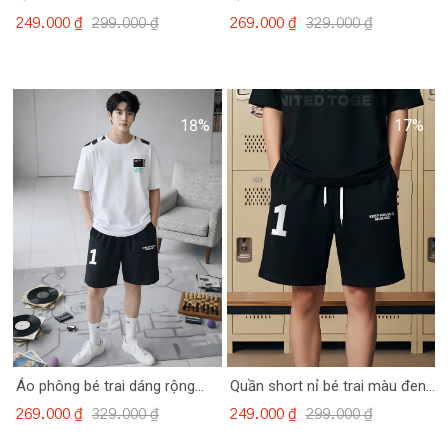
chì in chữ trắng
phối sọc trắng
249.000 ₫
299.000 ₫
269.000 ₫
329.000 ₫
18%
17%
Áo phông bé trai dáng rộng
Quần short nỉ bé trai màu đen
màu trắng phối in vai
số 1
269.000 ₫
329.000 ₫
249.000 ₫
299.000 ₫