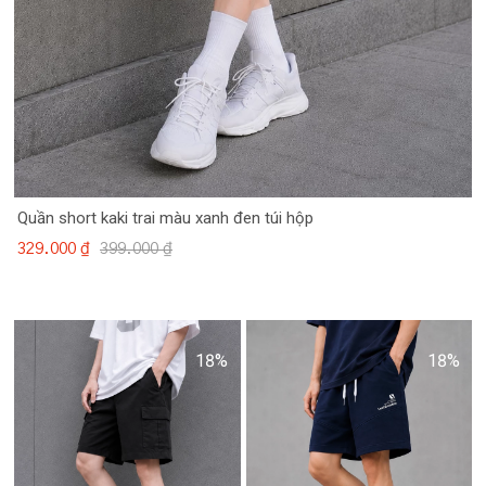
Quần short kaki trai màu xanh đen túi hộp
329.000 ₫
399.000 ₫
18%
18%