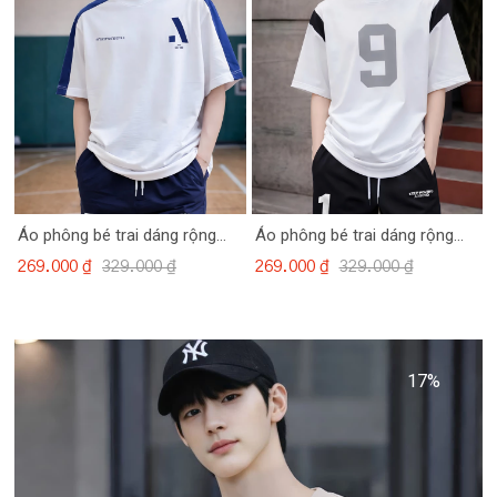
Áo phông bé trai dáng rộng
Áo phông bé trai dáng rộng
màu trắng phối dọc vai
màu trắng phối tay in số 9
269.000 ₫
329.000 ₫
269.000 ₫
329.000 ₫
17%