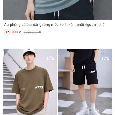
Áo phông bé trai dáng rộng màu xanh xám phối ngực in chữ
269.000 ₫
329.000 ₫
17%
17%