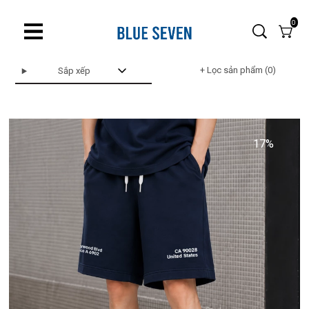
0
+ Lọc sản phẩm (0)
Sắp xếp
17%