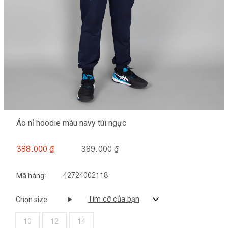
Áo nỉ hoodie màu navy túi ngực
389.000 ₫
388.000 ₫
Mã hàng:
42724002118
Tìm cỡ của bạn
Chọn size
10
12
14