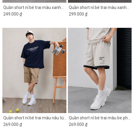
Quần short nỉ bé trai màu xanh
Quần short nỉ bé trai màu xanh
đen in chữ 2 bên
249.000 ₫
đen NY1624
299.000 ₫
Quần short nỉ bé trai màu nâu túi
Quần short nỉ bé trai màu be phối
hộp
269.000 ₫
gấu đen
269.000 ₫