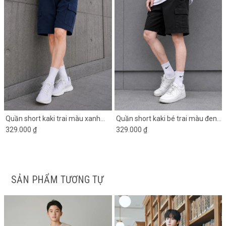
Quần short kaki trai màu xanh
Quần short kaki bé trai màu đen
đen túi hộp
329.000 ₫
túi hộp 2 bên
329.000 ₫
SẢN PHẨM TƯƠNG TỰ