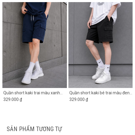
Quần short kaki trai màu xanh
Quần short kaki bé trai màu đen
đen túi hộp
329.000 ₫
túi hộp 2 bên
329.000 ₫
SẢN PHẨM TƯƠNG TỰ