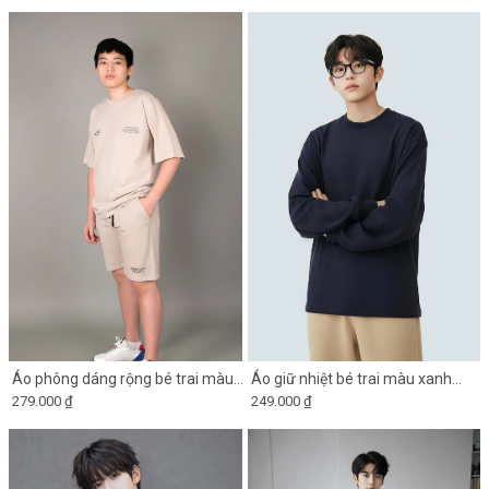
Áo phông dáng rộng bé trai màu
Áo giữ nhiệt bé trai màu xanh
279.000 ₫
249.000 ₫
be chia đôi thân trước
navy có lớp lót lông mỏng