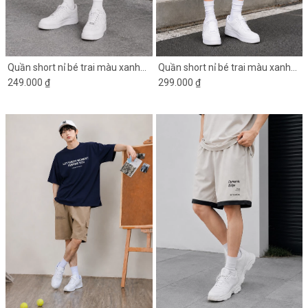
Quần short nỉ bé trai màu xanh
Quần short nỉ bé trai màu xanh
đen in chữ 2 bên
249.000 ₫
đen NY1624
299.000 ₫