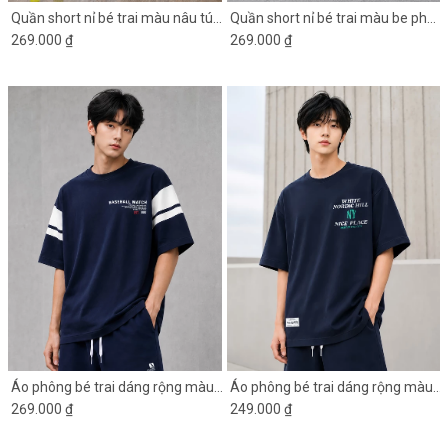
Quần short nỉ bé trai màu nâu túi
Quần short nỉ bé trai màu be phối
hộp
269.000 ₫
gấu đen
269.000 ₫
Áo phông bé trai dáng rộng màu
Áo phông bé trai dáng rộng màu
xanh đen phối tay trắng
269.000 ₫
xanh đen in chữ
249.000 ₫