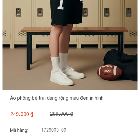
Áo phông bé trai dáng rộng màu đen in hình
299.000 ₫
249.000 ₫
Mã hàng:
11726003109