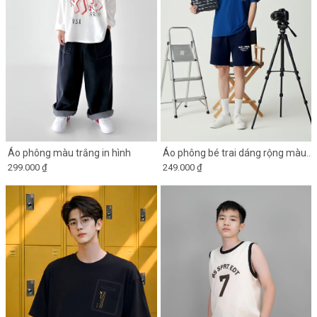
Áo phông màu trắng in hình
Áo phông bé trai dáng rộng màu
299.000 ₫
249.000 ₫
xanh coban in hình