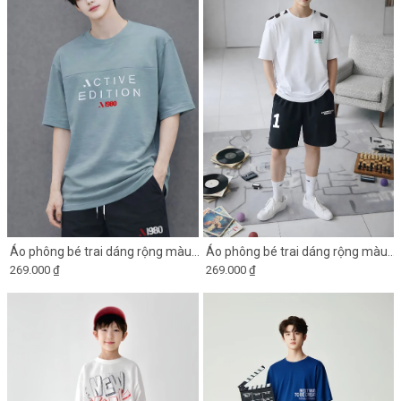
Áo phông bé trai dáng rộng màu
Áo phông bé trai dáng rộng màu
269.000 ₫
269.000 ₫
xanh xám phối ngực in chữ
trắng phối in vai