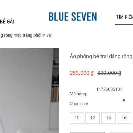
BÉ GÁI
g rộng màu trắng phối in vai
Áo phông bé trai dáng rộng 
329.000 ₫
269.000 ₫
11726005101
Mã hàng:
Chọn size
10
12
14
16