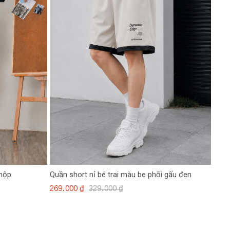
 hộp
Quần short nỉ bé trai màu be phối gấu đen
269.000 ₫
329.000 ₫