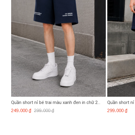
Quần short nỉ bé trai màu xanh đen in chữ 2
Quần short nỉ
bên
249.000 ₫
299.000 ₫
299.000 ₫