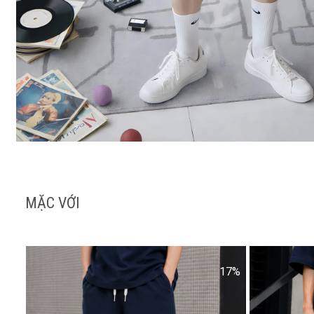
MẶC VỚI
17%