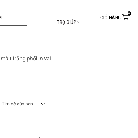
0
GIỎ HÀNG
TRỢ GIÚP
màu trắng phối in vai
Tìm cỡ của bạn