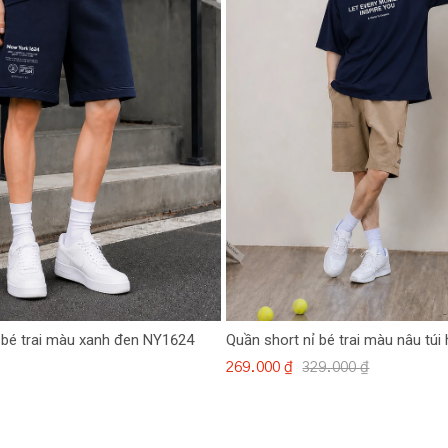
 bé trai màu xanh đen NY1624
Quần short nỉ bé trai màu nâu túi
269.000 ₫
329.000 ₫