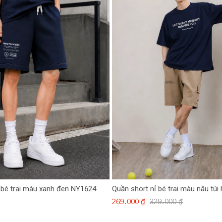
 bé trai màu xanh đen NY1624
Quần short nỉ bé trai màu nâu túi
269.000 ₫
329.000 ₫