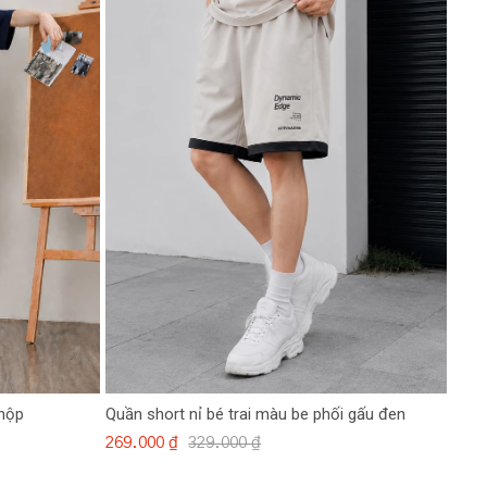
 hộp
Quần short nỉ bé trai màu be phối gấu đen
269.000 ₫
329.000 ₫