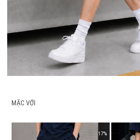
MẶC VỚI
17%