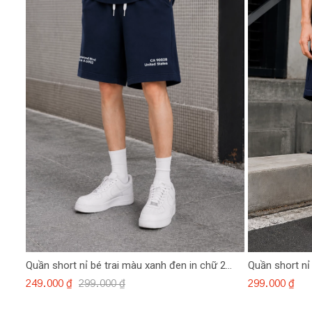
Quần short nỉ bé trai màu xanh đen in chữ 2
Quần short nỉ
bên
249.000 ₫
299.000 ₫
299.000 ₫