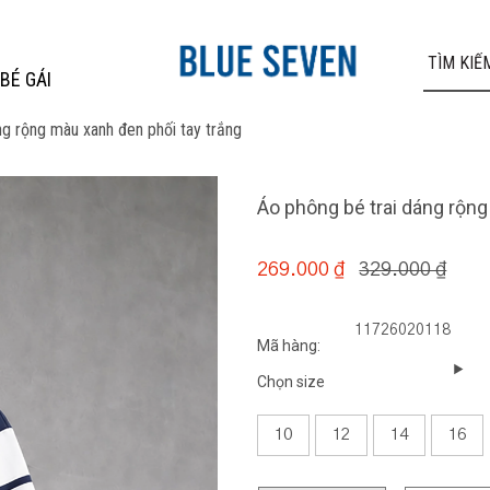
BÉ GÁI
ng rộng màu xanh đen phối tay trắng
Áo phông bé trai dáng rộng
329.000 ₫
269.000 ₫
11726020118
Mã hàng:
Chọn size
10
12
14
16