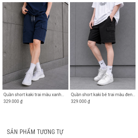
Quần short kaki trai màu xanh
Quần short kaki bé trai màu đen
đen túi hộp
329.000 ₫
túi hộp 2 bên
329.000 ₫
SẢN PHẨM TƯƠNG TỰ