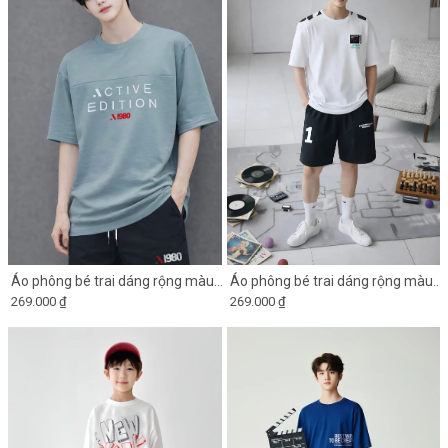
Áo phông bé trai dáng rộng màu
Áo phông bé trai dáng rộng màu
269.000 ₫
269.000 ₫
xanh xám phối ngực in chữ
trắng phối in vai