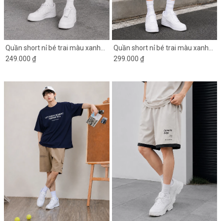
Quần short nỉ bé trai màu xanh
Quần short nỉ bé trai màu xanh
đen in chữ 2 bên
249.000 ₫
đen NY1624
299.000 ₫