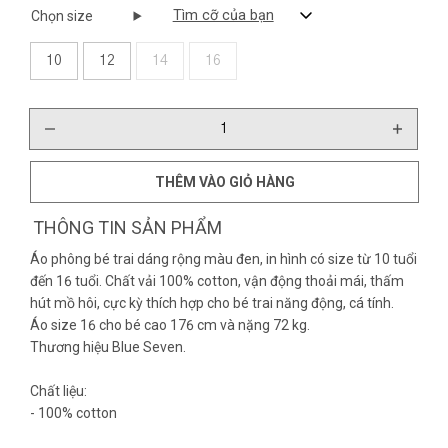
Tìm cỡ của bạn
Chọn size
10
12
14
16
THÊM VÀO GIỎ HÀNG
THÔNG TIN SẢN PHẨM
Áo phông bé trai dáng rộng màu đen, in hình có size từ 10 tuổi
đến 16 tuổi. Chất vải 100% cotton, vận động thoải mái, thấm
hút mồ hôi, cực kỳ thích hợp cho bé trai năng động, cá tính.
Áo size 16 cho bé cao 176 cm và nặng 72 kg.
Thương hiệu Blue Seven.
Chất liệu:
- 100% cotton