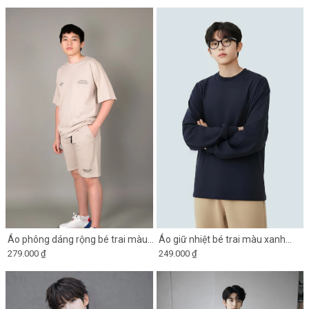
Áo phông dáng rộng bé trai màu
Áo giữ nhiệt bé trai màu xanh
279.000 ₫
249.000 ₫
be chia đôi thân trước
navy có lớp lót lông mỏng