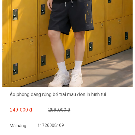
Áo phông dáng rộng bé trai màu đen in hình túi
299.000 ₫
249.000 ₫
Mã hàng:
11726008109