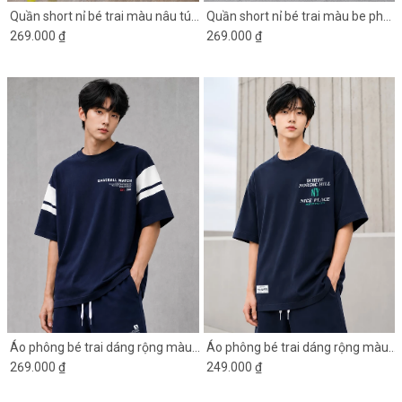
Quần short nỉ bé trai màu nâu túi
Quần short nỉ bé trai màu be phối
hộp
269.000 ₫
gấu đen
269.000 ₫
Áo phông bé trai dáng rộng màu
Áo phông bé trai dáng rộng màu
xanh đen phối tay trắng
269.000 ₫
xanh đen in chữ
249.000 ₫