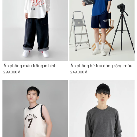
Áo phông màu trắng in hình
Áo phông bé trai dáng rộng màu
299.000 ₫
249.000 ₫
xanh coban in hình