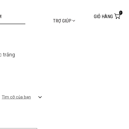
0
GIỎ HÀNG
TRỢ GIÚP
c trắng
Tìm cỡ của bạn