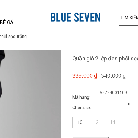
BÉ GÁI
phối sọc trắng
Quần gió 2 lớp đen phối sọ
340.000 ₫
339.000 ₫
65724001109
Mã hàng:
Chọn size
10
12
14