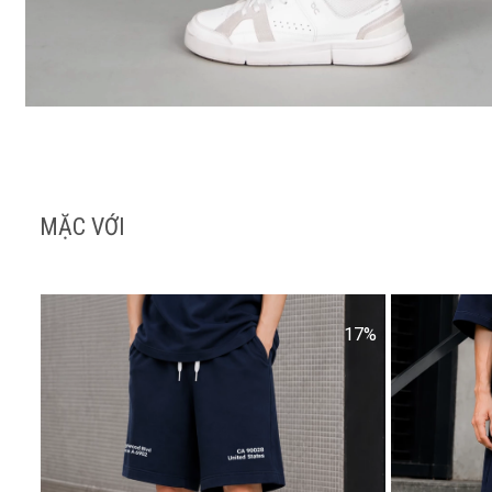
MẶC VỚI
17%