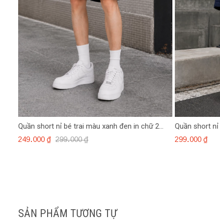
Quần short nỉ bé trai màu xanh đen in chữ 2
Quần short nỉ
bên
249.000 ₫
299.000 ₫
299.000 ₫
SẢN PHẨM TƯƠNG TỰ