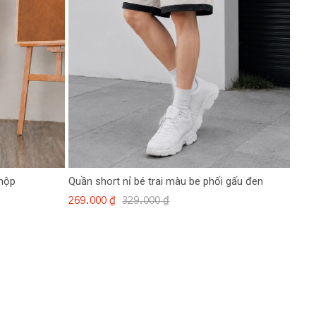
 hộp
Quần short nỉ bé trai màu be phối gấu đen
269.000 ₫
329.000 ₫