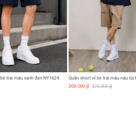
 bé trai màu xanh đen NY1624
Quần short nỉ bé trai màu nâu túi
269.000 ₫
329.000 ₫