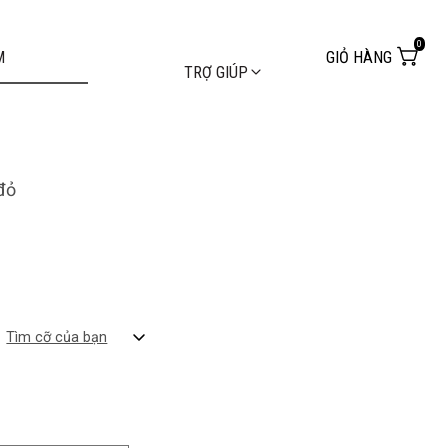
0
GIỎ HÀNG
TRỢ GIÚP
đỏ
Tìm cỡ của bạn