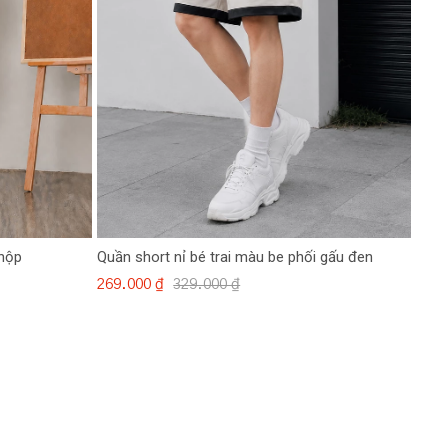
 hộp
Quần short nỉ bé trai màu be phối gấu đen
269.000 ₫
329.000 ₫