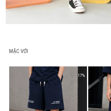
MẶC VỚI
17%