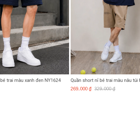
 bé trai màu xanh đen NY1624
Quần short nỉ bé trai màu nâu túi
269.000 ₫
329.000 ₫