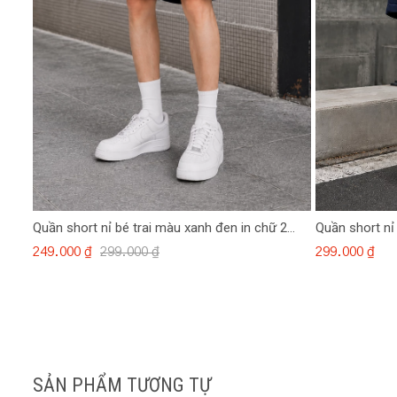
Quần short nỉ bé trai màu xanh đen in chữ 2
Quần short nỉ
bên
249.000 ₫
299.000 ₫
299.000 ₫
SẢN PHẨM TƯƠNG TỰ