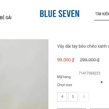
BÉ GÁI
Váy dài tay bèo chéo xanh 
299.000 ₫
99.000 ₫
71417068223
Mã hàng:
Chọn size
4
5
6